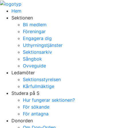
Hem
Sektionen
Bli medlem
Föreningar
Engagera dig
Uthyrningstjänster
Sektionsarkiv
Sångbok
Ovveguide
Ledamöter
Sektionsstyrelsen
Kårfullmäktige
Studera på S
Hur fungerar sektionen?
För sökande
För antagna
Donorden
Om Don-Orden