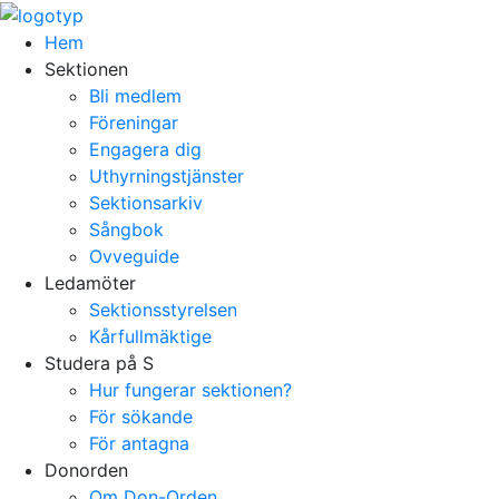
Hem
Sektionen
Bli medlem
Föreningar
Engagera dig
Uthyrningstjänster
Sektionsarkiv
Sångbok
Ovveguide
Ledamöter
Sektionsstyrelsen
Kårfullmäktige
Studera på S
Hur fungerar sektionen?
För sökande
För antagna
Donorden
Om Don-Orden