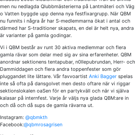
men nu nedlagda Qlubbmästerierna på Lantmäteri och Väg
o Vatten byggde upp denna nya festfixargrupp. När QBM
nu funnits i några år har S-medlemmarna ökat i antal och
därmed har S-traditioner skapats, en del är helt nya, andra
är varianter på gamla godingar.
Vi i QBM består av runt 30 aktiva medlemmar och flera
gamla rävar som delar med sig av sina erfarenheter. QBM
anordnar sektionens tentapubar, n0llepubrundan, Herr- och
Dammiddagen och flera andra toppenfester som gör
pluggandet lite lättare. Vår favvoartist
Anki Bagger
spelas
inte så ofta på dansgolvet men desto oftare när vi riggar
sektionslokalen oaSen för en partykväll och när vi själva
kalasar på internfest. Varje år väljs nya glada QBM:are in
och då och då sups de gamla rävarna ut.
Instagram:
@qbmkth
Facebook:
@qbmrosagrisen