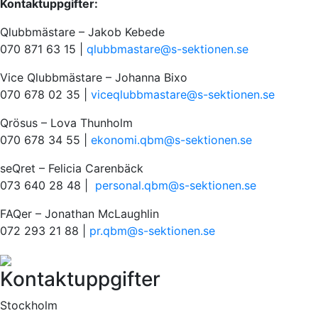
Kontaktuppgifter:
Qlubbmästare – Jakob Kebede
070 871 63 15 |
qlubbmastare@s-sektionen.se
Vice Qlubbmästare – Johanna Bixo
070 678 02 35 |
viceqlubbmastare@s-sektionen.
se
Qrösus – Lova Thunholm
070 678 34 55 |
ekonomi.qbm@s-sektionen.se
seQret – Felicia Carenbäck
073 640 28 48 |
personal.qbm@s-sektionen.se
FAQer – Jonathan McLaughlin
072 293 21 88 |
pr.qbm@s-sektionen.se
Kontaktuppgifter
Stockholm