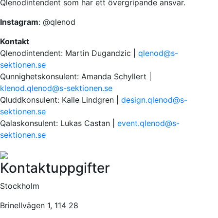
Qlenodintendent som har ett övergripande ansvar.
Instagram
: @qlenod
Kontakt
Qlenodintendent:
Martin Dugandzic
|
qlenod@s-
sektionen.se
Qunnighetskonsulent: Amanda Schyllert |
klenod.qlenod@s-sektionen.se
Qluddkonsulent:
Kalle Lindgren
|
design.qlenod@s-
sektionen.se
Qalaskonsulent:
Lukas Castan
|
event.qlenod@s-
sektionen.se
Kontaktuppgifter
Stockholm
Brinellvägen 1, 114 28