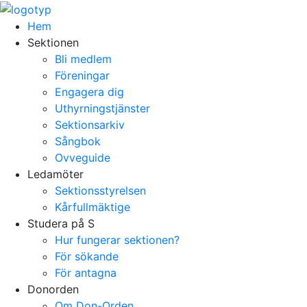
Hem
Sektionen
Bli medlem
Föreningar
Engagera dig
Uthyrningstjänster
Sektionsarkiv
Sångbok
Ovveguide
Ledamöter
Sektionsstyrelsen
Kårfullmäktige
Studera på S
Hur fungerar sektionen?
För sökande
För antagna
Donorden
Om Don-Orden