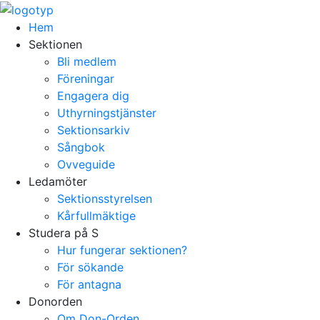
Hem
Sektionen
Bli medlem
Föreningar
Engagera dig
Uthyrningstjänster
Sektionsarkiv
Sångbok
Ovveguide
Ledamöter
Sektionsstyrelsen
Kårfullmäktige
Studera på S
Hur fungerar sektionen?
För sökande
För antagna
Donorden
Om Don-Orden